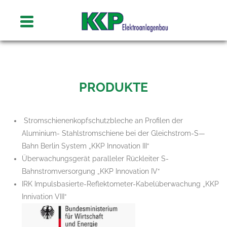
Skip
to
T
o
content
g
g
l
e
n
a
v
i
PRODUKTE
g
a
t
i
o
Stromschienenkopfschutzbleche an Profilen der
n
Aluminium- Stahlstromschiene bei der Gleichstrom-S—
Bahn Berlin System „KKP Innovation III“
Überwachungsgerät paralleler Rückleiter S-
Bahnstromversorgung „KKP Innovation IV“
IRK Impulsbasierte-Reflektometer-Kabelüberwachung „KKP
Innivation VIII“